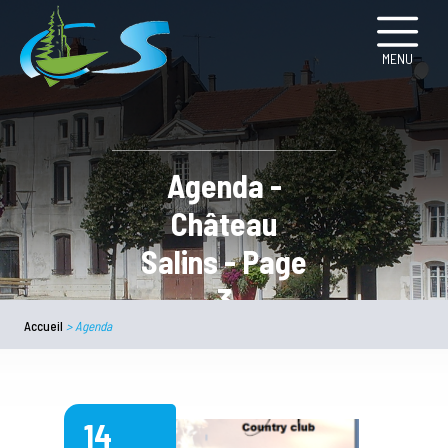
MENU
Agenda -
Château
Salins - Page
3
Accueil
>
Agenda
14