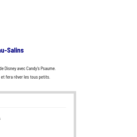
au-Salins
 de Disney avec Candy’s Psaume.
et fera rêver les tous petits.
s