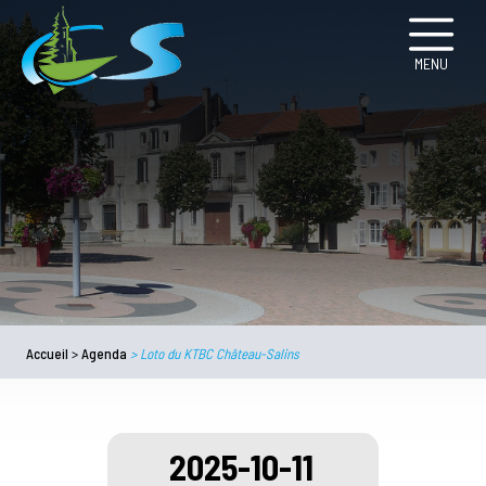
MENU
Accueil
>
Agenda
>
Loto du KTBC Château-Salins
2025-10-11