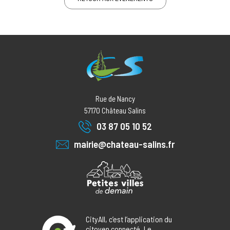
Rue de Nancy
57170
Château Salins
03 87 05 10 52
mairie@chateau-salins.fr
CityAll, c’est l’application du
citoyen connecté. Le