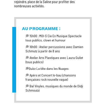
rejoindre, place de la Saline pour profiter des
nombreuses activités.
ᴀᴜ ᴘʀᴏɢʀᴀᴍᴍᴇ :
💭 15h00 : MOI-S Cie En Musique Spectacle
tous publics, clown et humour
💭 16h00 : Atelier percussions avec Damien
Schmutz à partir de 8 ans
💭 Atelier Arts Plastiques avec Laura Guilet
(tous publics)
💭Quizz La tête dans les Nuages
💭 Apéro et Concert lo-bau (chansons
françaises rock nouvelle vague)
💭 Bal Vinyles, musiques du monde de Didji
Schmoutzi