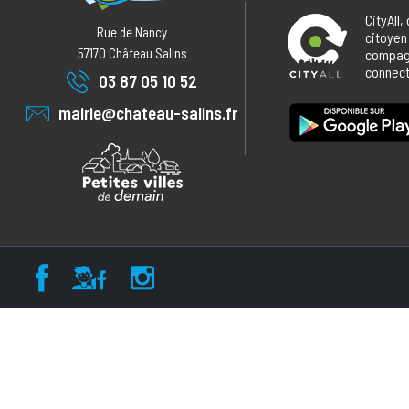
CityAll,
Rue de Nancy
citoyen
57170
Château Salins
compagn
connecté
03 87 05 10 52
mairie@chateau-salins.fr