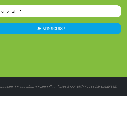
Mises à jour techniques par
Digidream
protection des données personnelles