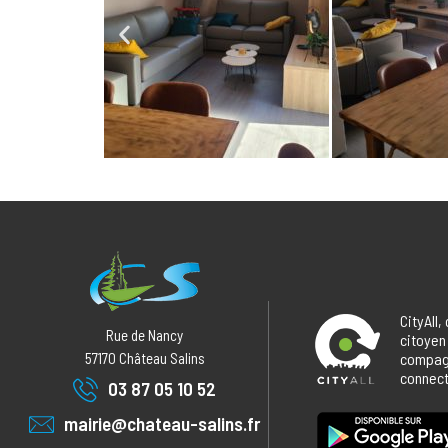
CityAll,
Rue de Nancy
citoyen
57170
Château Salins
compagn
connecté
03 87 05 10 52
mairie@chateau-salins.fr