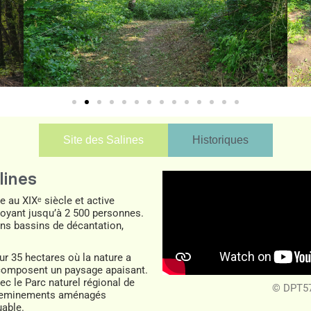
Site des Salines
Historiques
lines
ée au XIXᵉ siècle et active
loyant jusqu’à 2 500 personnes.
ns bassins de décantation,
 sur 35 hectares où la nature a
 composent un paysage apaisant.
vec le
Parc naturel régional de
© DPT57
s cheminements aménagés
uable.