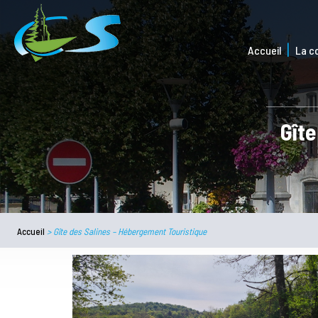
Accueil
La 
Gîte
Accueil
>
Gîte des Salines – Hébergement Touristique