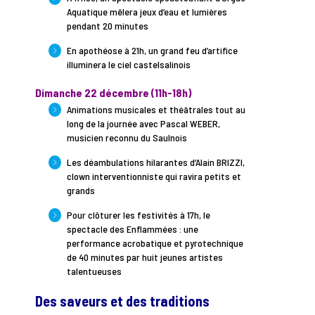
Aquatique mêlera jeux d’eau et lumières
pendant 20 minutes
En apothéose à 21h, un grand feu d’artifice
illuminera le ciel castelsalinois
Dimanche 22 décembre (11h-18h)
Animations musicales et théâtrales tout au
long de la journée avec Pascal WEBER,
musicien reconnu du Saulnois
Les déambulations hilarantes d’Alain BRIZZI,
clown interventionniste qui ravira petits et
grands
Pour clôturer les festivités à 17h, le
spectacle des Enflammées : une
performance acrobatique et pyrotechnique
de 40 minutes par huit jeunes artistes
talentueuses
Des saveurs et des traditions