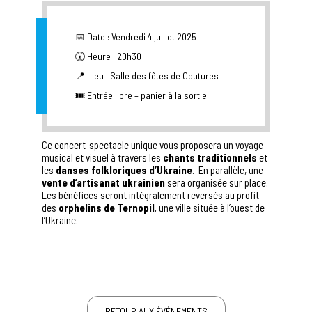
📅 Date : Vendredi 4 juillet 2025
🕢 Heure : 20h30
📍 Lieu : Salle des fêtes de Coutures
🎟️ Entrée libre – panier à la sortie
Ce concert-spectacle unique vous proposera un voyage
musical et visuel à travers les
chants traditionnels
et
les
danses folkloriques d’Ukraine
. En parallèle, une
vente d’artisanat ukrainien
sera organisée sur place.
Les bénéfices seront intégralement reversés au profit
des
orphelins de Ternopil
, une ville située à l’ouest de
l’Ukraine.
RETOUR AUX ÉVÉNEMENTS