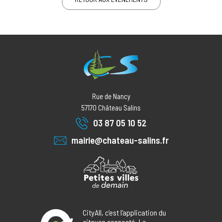
Rue de Nancy
57170
Château Salins
03 87 05 10 52
mairie@chateau-salins.fr
CityAll, c’est l’application du
citoyen connecté. Le