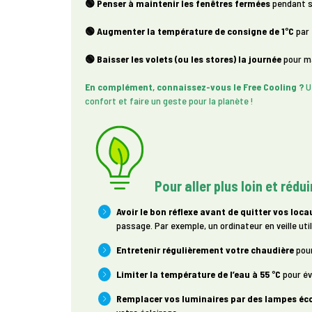
🟢 Penser à maintenir les fenêtres fermées
pendant so
🟢 Augmenter la température de consigne de 1°C
par
🟢 Baisser les volets (ou les stores) la journée
pour ma
En complément, connaissez-vous le Free Cooling ?
Ut
confort et faire un geste pour la planète !
Pour aller plus loin et ré
Avoir le bon réflexe avant de quitter vos loca
passage. Par exemple, un ordinateur en veille u
Entretenir régulièrement votre chaudière
pour
Limiter la température de l’eau à 55 °C
pour év
Remplacer vos luminaires par des lampes éc