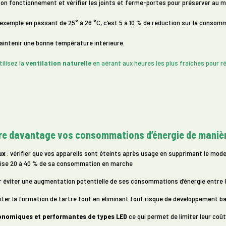
n fonctionnement et vérifier les joints et ferme-portes pour préserver au ma
 exemple en passant de 25° à 26 °C, c’est 5 à 10 % de réduction sur la consom
intenir une bonne température intérieure.
ilisez la
ventilation naturelle
en aérant aux heures les plus fraîches pour ré
duire davantage vos consommations d’énergie de maniè
ux
: vérifier que vos appareils sont éteints après usage en supprimant le mode v
tilise 20 à 40 % de sa consommation en marche
 éviter une augmentation potentielle de ses consommations d’énergie entre 8 
iter la formation de tartre tout en éliminant tout risque de développement b
onomiques et performantes de types LED
ce qui permet de limiter leur coû