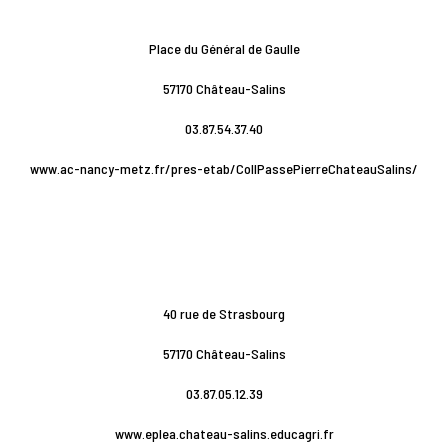
Place du Général de Gaulle
57170 Château-Salins
03.87.54.37.40
www.ac-nancy-metz.fr/pres-etab/CollPassePierreChateauSalins/
40 rue de Strasbourg
57170 Château-Salins
03.87.05.12.39
www.eplea.chateau-salins.educagri.fr