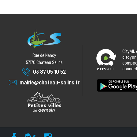
CityAll,
Rue de Nancy
citoyen
57170
Château Salins
compagn
connecté
03 87 05 10 52
mairie@chateau-salins.fr