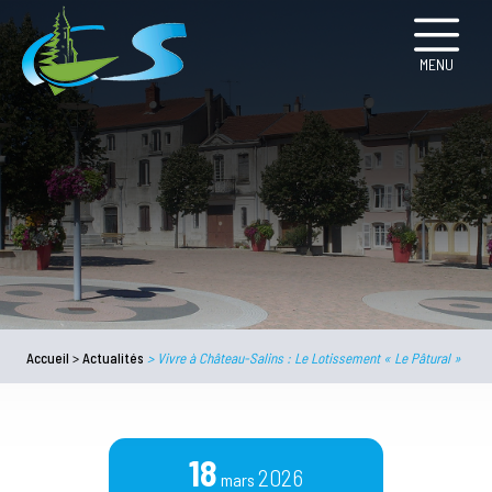
MENU
Accueil
>
Actualités
>
Vivre à Château-Salins : Le Lotissement « Le Pâtural »
18
2026
mars