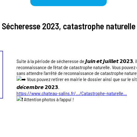
Sécheresse 2023, catastrophe naturelle
Suite à la période de sécheresse de 𝙅𝙪𝙞𝙣 𝙚𝙩 𝙅𝙪𝙞𝙡𝙡𝙚𝙩 𝟮𝟬𝟮
reconnaissance de l’état de catastrophe naturelle. Vous pouve
sans attendre l’arrêté de reconnaissance de catastrophe naturel
Vous pouvez retirer en mairie le dossier ainsi que sur le site
𝙙𝙚́𝙘𝙚𝙢𝙗𝙧𝙚 𝟮𝟬𝟮𝟯.
https://www.chateau-salins.fr/…/Catastrophe-naturelle…
Attention photos à l’appui !