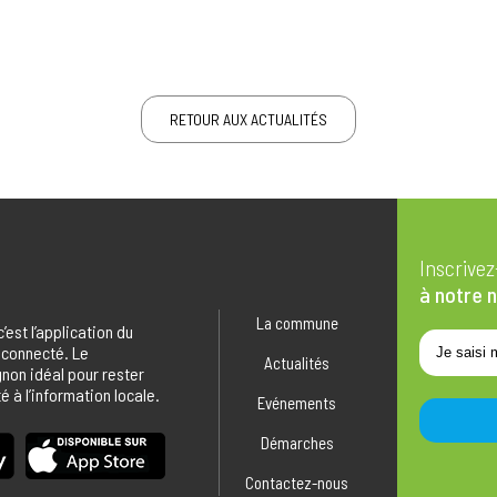
RETOUR AUX ACTUALITÉS
Inscrive
à notre 
La commune
 c’est l’application du
 connecté. Le
Actualités
on idéal pour rester
 à l’information locale.
Evénements
Démarches
Contactez-nous