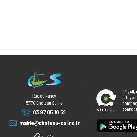
CityAll,
Rue de Nancy
citoyen
57170
Château Salins
compagn
connecté
03 87 05 10 52
mairie@chateau-salins.fr