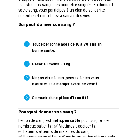
transfusions sanguines pour être soignés. En donnant
votre sang, vous participez à un élan de solidarité
essentiel et contribuez à sauver des vies.
Qui peut donner son sang ?
Toute personne âgée de
18 à 70 ans
en
bonne santé.
Peser au moins
50 kg
.
Ne pas être à jeun (pensez à bien vous
hydrater et à manger avant de venir).
Se munir d’une
pièce d’identité
.
Pourquoi donner son sang ?
Le don de sang est
indispensable
pour soigner de
nombreux patients : ✅ Victimes d’accidents.
✅ Patients atteints de maladies du sang.
✅ Personnes en attente d’une intervention chirurgicale.