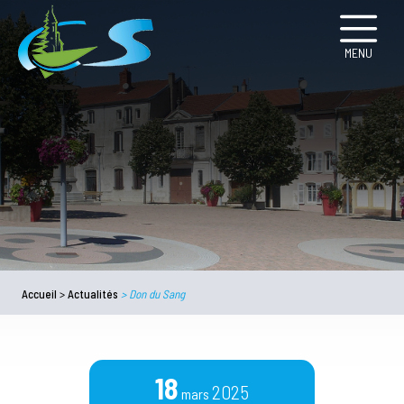
MENU
Accueil
>
Actualités
>
Don du Sang
18
2025
mars