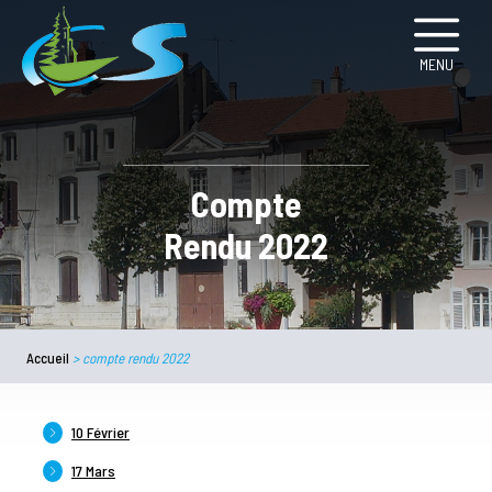
MENU
Compte
Rendu 2022
Accueil
>
compte rendu 2022
10 Février
17 Mars