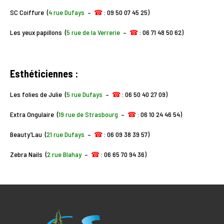
SC Coiffure (
4 rue Dufays
–
☎
: 09 50 07 45 25)
Les yeux papillons (
5 rue de la Verrerie
–
☎
: 06 71 48 50 62)
Esthéticiennes :
Les folies de Julie (
5 rue Dufays
–
☎
: 06 50 40 27 09)
Extra Ongulaire (
19 rue de Strasbourg
–
☎
: 06 10 24 46 54)
Beauty’Lau (
21 rue Dufays
–
☎
: 06 09 38 39 57)
Zebra Nails (
2 rue Blahay
–
☎
: 06 65 70 94 36)