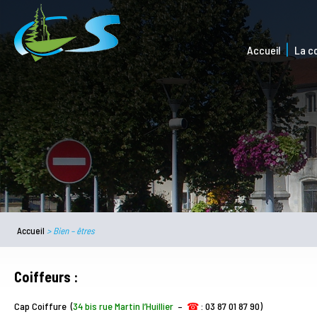
Accueil
La 
Accueil
>
Bien – êtres
Coiffeurs :
Cap Coiffure (
34 bis rue Martin l’Huillier
–
☎
: 03 87 01 87 90)