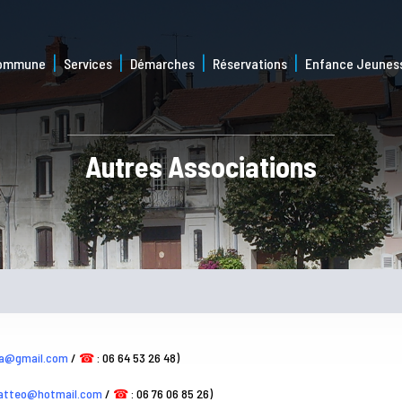
commune
Services
Démarches
Réservations
Enfance Jeunes
Autres Associations
ra@gmail.com
/
☎
: 06 64 53 26 48)
matteo@hotmail.com
/
☎
: 06 76 06 85 26)