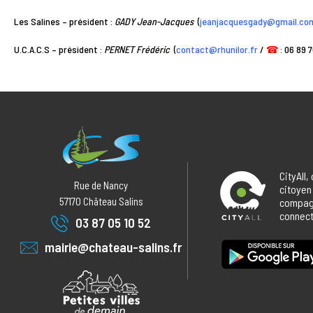
Les Salines – président :
GADY Jean-Jacques
(
jeanjacquesgady@gmail.co
U.C.A.C.S – président :
PERNET Frédéric
(
contact@rhunilor.fr
/
☎
: 06 89 7
CityAll,
Rue de Nancy
citoyen
57170
Château Salins
compagn
connecté
03 87 05 10 52
mairie@chateau-salins.fr