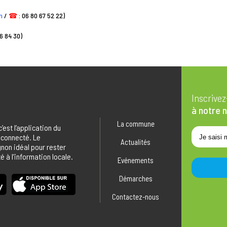
m
/
☎
: 06 80 67 52 22)
6 84 30)
Inscrive
à notre 
La commune
 c’est l’application du
 connecté. Le
Actualités
on idéal pour rester
 à l’information locale.
Evénements
Démarches
Contactez-nous